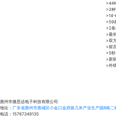
>44
>2
>1
>5
>2
>最长
>双
>留
>5
>新
>外
惠州市微思达电子科技有限公司
地址：
广东省惠州市惠城区小金口金府路几米产业生产园B栋二
电话：
15767349135