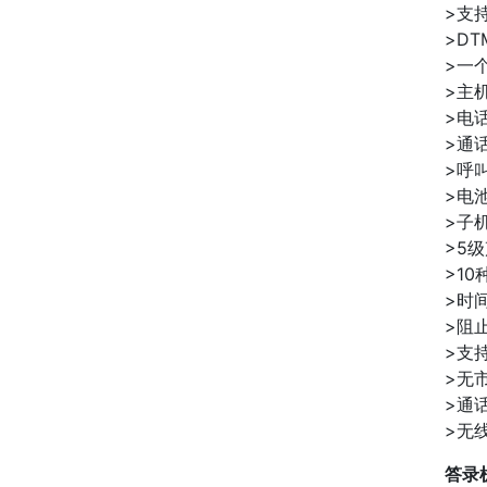
>支
>D
>一
>主
>电
>通
>呼
>电
>子
>5
>1
>时
>阻
>支
>无
>通
>无
答录